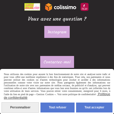
Vous avez une question ?
Instagram
Contactez-moi
Nous utilisons des cookies pour assurer le bon fonctionnement de notre site et analyser notre trafic et
pour vous offrir une meilleure expérience à des fins de statistiques. Pour cela, nos partenaires et nous
peuvent utiliser des cookies ou d'autres technologies pour stocker et accéder à des informations
personnelles comme votre visite sur notre site. Nous partageons également des informations sur
l'utilisation de notre site avec nos partenaires de médias sociaux, de publicité et d'analyse, qui peuvent
combiner celles-ci avec d'autres informations que vous leur avez fournies ou qu'ils ont collectées lors de
votre utilisation de leurs services. Vous pouvez retirer votre consentement, enregistré pour 6 mois, à
Politique
l'aide du lien en pied de page « Gestion Cookies ». Voir notre politique de confidentialité :
de confidentialité
Mentions Légales
Conditions générales de vente
Politique de
confidentialité
Gestion cookies
Mon Compte
Création de
Personnaliser
Tout refuser
Tout accepter
sites internet