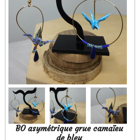
BO asymétrique grue camaïeu
de bleu